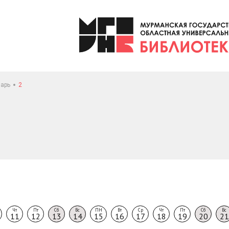
арь
2
Чт
Пт
Сб
Вс
ПН
Вт
Ср
Чт
Пт
Сб
Вс
11
12
13
14
15
16
17
18
19
20
21