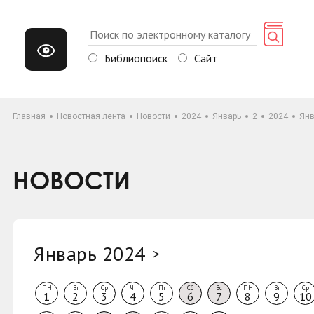
Библиопоиск
Сайт
Главная
Новостная лента
Новости
2024
Январь
2
2024
Янв
НОВОСТИ
Январь 2024
>
ПН
Вт
Ср
Чт
Пт
Сб
Вс
ПН
Вт
Ср
1
2
3
4
5
6
7
8
9
10