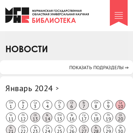
Клуб «Гиря и сельдерей»
Клуб «Семейный архив»
Клуб гидов
Коллегам
НОВОСТИ
Контакты
ПОКАЗАТЬ ПОДРАЗДЕЛЫ ⇒
Январь 2024
>
ПН
Вт
Ср
Чт
Пт
Сб
Вс
ПН
Вт
Ср
1
2
3
4
5
6
7
8
9
10
Чт
Пт
Сб
Вс
ПН
Вт
Ср
Чт
Пт
Сб
11
12
13
14
15
16
17
18
19
20
Вс
ПН
Вт
Ср
Чт
Пт
Сб
Вс
ПН
Вт
21
22
23
24
25
26
27
28
29
30