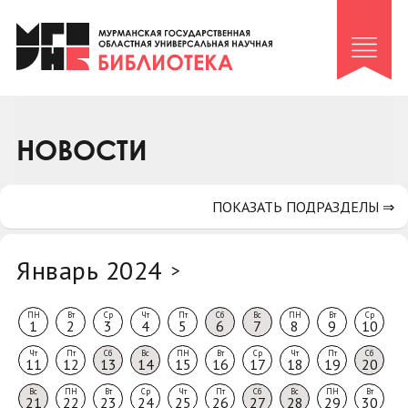
Клуб «Гиря и сельдерей»
Клуб «Семейный архив»
Клуб гидов
Коллегам
НОВОСТИ
Контакты
ПОКАЗАТЬ ПОДРАЗДЕЛЫ ⇒
Январь 2024
>
ПН
Вт
Ср
Чт
Пт
Сб
Вс
ПН
Вт
Ср
1
2
3
4
5
6
7
8
9
10
Чт
Пт
Сб
Вс
ПН
Вт
Ср
Чт
Пт
Сб
11
12
13
14
15
16
17
18
19
20
Вс
ПН
Вт
Ср
Чт
Пт
Сб
Вс
ПН
Вт
21
22
23
24
25
26
27
28
29
30