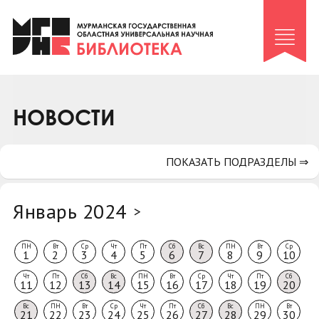
Клуб «Гиря и сельдерей»
Клуб «Семейный архив»
Клуб гидов
Коллегам
НОВОСТИ
Контакты
ПОКАЗАТЬ ПОДРАЗДЕЛЫ ⇒
Январь 2024
>
ПН
Вт
Ср
Чт
Пт
Сб
Вс
ПН
Вт
Ср
1
2
3
4
5
6
7
8
9
10
Чт
Пт
Сб
Вс
ПН
Вт
Ср
Чт
Пт
Сб
11
12
13
14
15
16
17
18
19
20
Вс
ПН
Вт
Ср
Чт
Пт
Сб
Вс
ПН
Вт
21
22
23
24
25
26
27
28
29
30