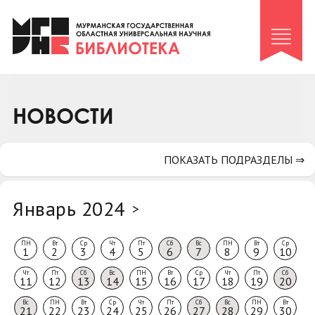
Клуб «Гиря и сельдерей»
Клуб «Семейный архив»
Клуб гидов
Коллегам
НОВОСТИ
Контакты
ПОКАЗАТЬ ПОДРАЗДЕЛЫ ⇒
Январь 2024
>
ПН
Вт
Ср
Чт
Пт
Сб
Вс
ПН
Вт
Ср
1
2
3
4
5
6
7
8
9
10
Чт
Пт
Сб
Вс
ПН
Вт
Ср
Чт
Пт
Сб
11
12
13
14
15
16
17
18
19
20
Вс
ПН
Вт
Ср
Чт
Пт
Сб
Вс
ПН
Вт
21
22
23
24
25
26
27
28
29
30