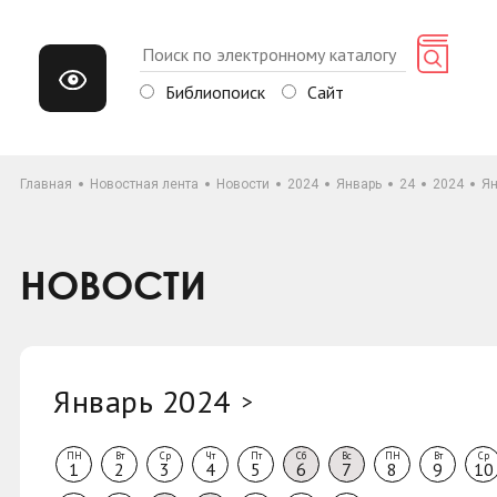
Библиопоиск
Сайт
Главная
Новостная лента
Новости
2024
Январь
24
2024
Ян
НОВОСТИ
Январь 2024
>
ПН
Вт
Ср
Чт
Пт
Сб
Вс
ПН
Вт
Ср
1
2
3
4
5
6
7
8
9
10