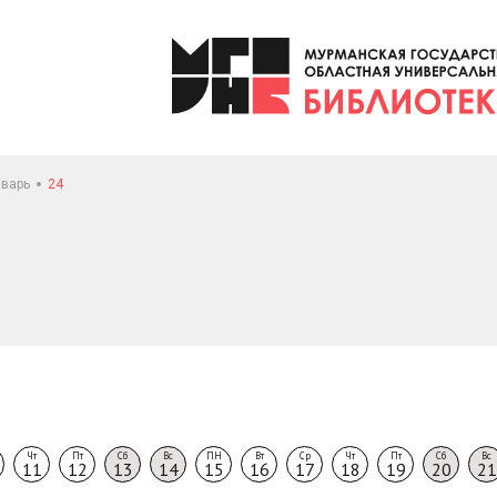
варь
24
Чт
Пт
Сб
Вс
ПН
Вт
Ср
Чт
Пт
Сб
Вс
11
12
13
14
15
16
17
18
19
20
21