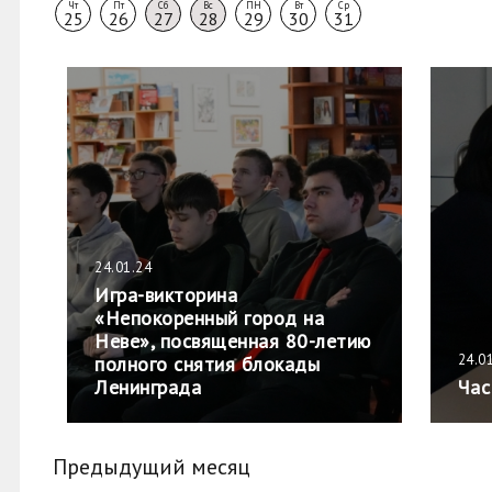
Чт
Пт
Сб
Вс
ПН
Вт
Ср
25
26
27
28
29
30
31
24.01.24
Игра-викторина
«Непокоренный город на
Неве», посвященная 80-летию
24.0
полного снятия блокады
Ленинграда
Час
Предыдущий месяц