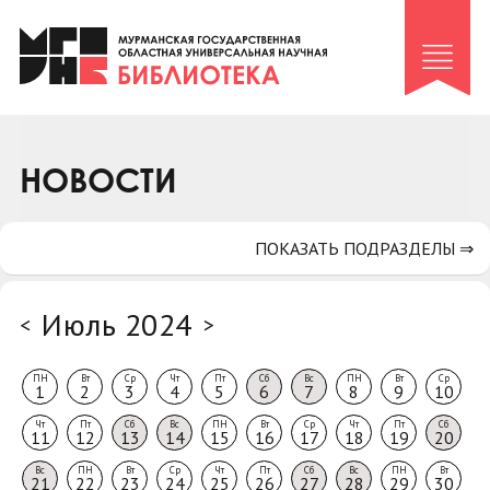
Клуб «Гиря и сельдерей»
Клуб «Семейный архив»
Клуб гидов
Коллегам
НОВОСТИ
Контакты
ПОКАЗАТЬ ПОДРАЗДЕЛЫ ⇒
Июль 2024
<
>
ПН
Вт
Ср
Чт
Пт
Сб
Вс
ПН
Вт
Ср
1
2
3
4
5
6
7
8
9
10
Чт
Пт
Сб
Вс
ПН
Вт
Ср
Чт
Пт
Сб
11
12
13
14
15
16
17
18
19
20
Вс
ПН
Вт
Ср
Чт
Пт
Сб
Вс
ПН
Вт
21
22
23
24
25
26
27
28
29
30