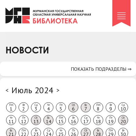
Клуб «Гиря и сельдерей»
Клуб «Семейный архив»
Клуб гидов
Коллегам
НОВОСТИ
Контакты
ПОКАЗАТЬ ПОДРАЗДЕЛЫ ⇒
Июль 2024
<
>
ПН
Вт
Ср
Чт
Пт
Сб
Вс
ПН
Вт
Ср
1
2
3
4
5
6
7
8
9
10
Чт
Пт
Сб
Вс
ПН
Вт
Ср
Чт
Пт
Сб
11
12
13
14
15
16
17
18
19
20
Вс
ПН
Вт
Ср
Чт
Пт
Сб
Вс
ПН
Вт
21
22
23
24
25
26
27
28
29
30