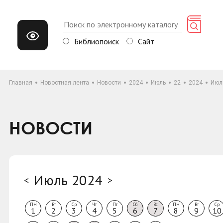
Библиопоиск
Сайт
Главная
Новостная лента
Новости
2024
Июль
22
2024
Июл
НОВОСТИ
Июль 2024
<
>
ПН
Вт
Ср
Чт
Пт
Сб
Вс
ПН
Вт
Ср
1
2
3
4
5
6
7
8
9
10