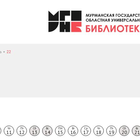
ь
22
Чт
Пт
Сб
Вс
ПН
Вт
Ср
Чт
Пт
Сб
Вс
11
12
13
14
15
16
17
18
19
20
21