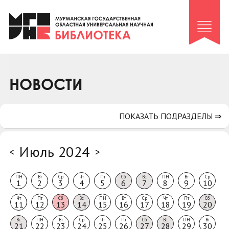
Клуб «Гиря и сельдерей»
Клуб «Семейный архив»
Клуб гидов
Коллегам
НОВОСТИ
Контакты
ПОКАЗАТЬ ПОДРАЗДЕЛЫ ⇒
Июль 2024
<
>
ПН
Вт
Ср
Чт
Пт
Сб
Вс
ПН
Вт
Ср
1
2
3
4
5
6
7
8
9
10
Чт
Пт
Сб
Вс
ПН
Вт
Ср
Чт
Пт
Сб
11
12
13
14
15
16
17
18
19
20
Вс
ПН
Вт
Ср
Чт
Пт
Сб
Вс
ПН
Вт
21
22
23
24
25
26
27
28
29
30