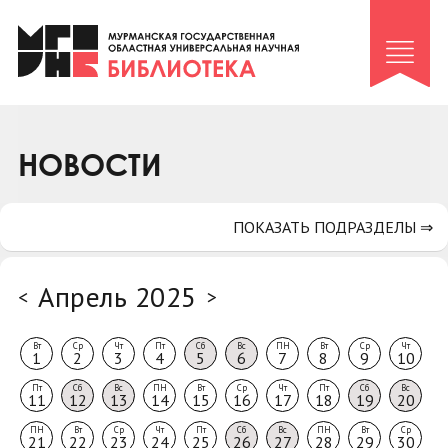
Клуб «Гиря и сельдерей»
Клуб «Семейный архив»
Клуб гидов
Коллегам
НОВОСТИ
Контакты
ПОКАЗАТЬ ПОДРАЗДЕЛЫ ⇒
Апрель 2025
<
>
Вт
Ср
Чт
Пт
Сб
Вс
ПН
Вт
Ср
Чт
1
2
3
4
5
6
7
8
9
10
Пт
Сб
Вс
ПН
Вт
Ср
Чт
Пт
Сб
Вс
11
12
13
14
15
16
17
18
19
20
ПН
Вт
Ср
Чт
Пт
Сб
Вс
ПН
Вт
Ср
21
22
23
24
25
26
27
28
29
30