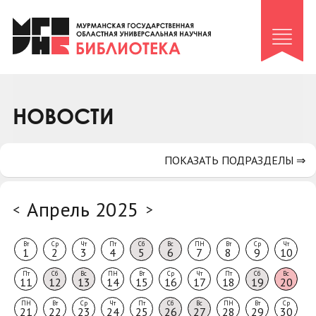
Клуб «Гиря и сельдерей»
Клуб «Семейный архив»
Клуб гидов
Коллегам
НОВОСТИ
Контакты
ПОКАЗАТЬ ПОДРАЗДЕЛЫ ⇒
Апрель 2025
<
>
Вт
Ср
Чт
Пт
Сб
Вс
ПН
Вт
Ср
Чт
1
2
3
4
5
6
7
8
9
10
Пт
Сб
Вс
ПН
Вт
Ср
Чт
Пт
Сб
Вс
11
12
13
14
15
16
17
18
19
20
ПН
Вт
Ср
Чт
Пт
Сб
Вс
ПН
Вт
Ср
21
22
23
24
25
26
27
28
29
30