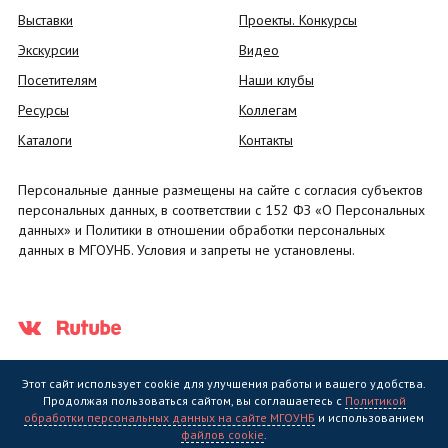
Выставки
Проекты. Конкурсы
Экскурсии
Видео
Посетителям
Наши клубы
Ресурсы
Коллегам
Каталоги
Контакты
Персональные данные размещены на сайте с согласия субъектов
персональных данных, в соответствии с 152 ФЗ «О Персональных
данных» и Политики в отношении обработки персональных
данных в МГОУНБ. Условия и запреты не установлены.
Этот сайт использует cookie для улучшения работы и вашего удобства.
Продолжая пользоваться сайтом, вы соглашаетесь с
Политикой
обработки персональных данных на сайте МГОУНБ
и использованием
Государственное областное бюджетное учреждение культуры
файлов cookie
.