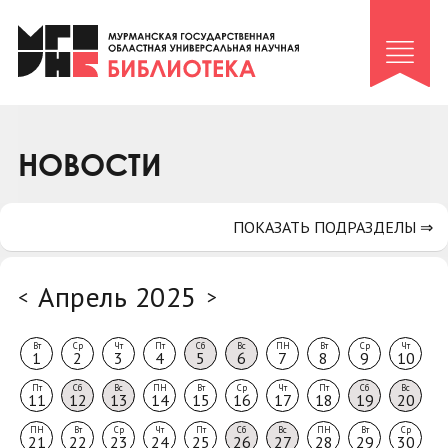
Клуб «Гиря и сельдерей»
Клуб «Семейный архив»
Клуб гидов
Коллегам
НОВОСТИ
Контакты
ПОКАЗАТЬ ПОДРАЗДЕЛЫ ⇒
Апрель 2025
<
>
Вт
Ср
Чт
Пт
Сб
Вс
ПН
Вт
Ср
Чт
1
2
3
4
5
6
7
8
9
10
Пт
Сб
Вс
ПН
Вт
Ср
Чт
Пт
Сб
Вс
11
12
13
14
15
16
17
18
19
20
ПН
Вт
Ср
Чт
Пт
Сб
Вс
ПН
Вт
Ср
21
22
23
24
25
26
27
28
29
30