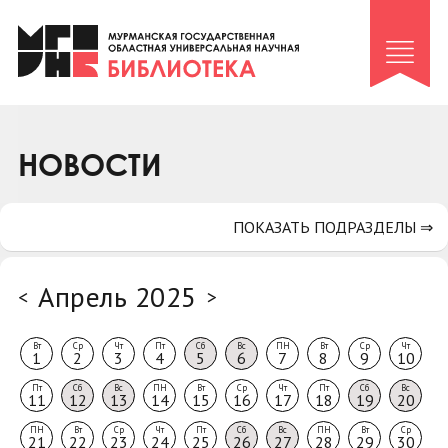
Клуб «Гиря и сельдерей»
Клуб «Семейный архив»
Клуб гидов
Коллегам
НОВОСТИ
Контакты
ПОКАЗАТЬ ПОДРАЗДЕЛЫ ⇒
Апрель 2025
<
>
Вт
Ср
Чт
Пт
Сб
Вс
ПН
Вт
Ср
Чт
1
2
3
4
5
6
7
8
9
10
Пт
Сб
Вс
ПН
Вт
Ср
Чт
Пт
Сб
Вс
11
12
13
14
15
16
17
18
19
20
ПН
Вт
Ср
Чт
Пт
Сб
Вс
ПН
Вт
Ср
21
22
23
24
25
26
27
28
29
30