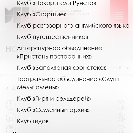
Клуб «Покорители Рунета»
Клуб «Старшие»
Клуб разговорного английского языка
Клуб путешественников
НОВОСТИ
Литературное объединение
«Пристань посторонних»
Клуб «Заполярная фонотека»
ПОКАЗАТЬ ПОДРАЗДЕЛЫ ⇒
Театральное объединение «Слуги
Апрель 2025
Мельпомены»
<
>
Клуб «Гиря и сельдерей»
Вт
Ср
Чт
Пт
Сб
Вс
ПН
Вт
Ср
Чт
1
2
3
4
5
6
7
8
9
10
Клуб «Семейный архив»
Пт
Сб
Вс
ПН
Вт
Ср
Чт
Пт
Сб
Вс
11
12
13
14
15
16
17
18
19
20
Клуб гидов
ПН
Вт
Ср
Чт
Пт
Сб
Вс
ПН
Вт
Ср
21
22
23
24
25
26
27
28
29
30