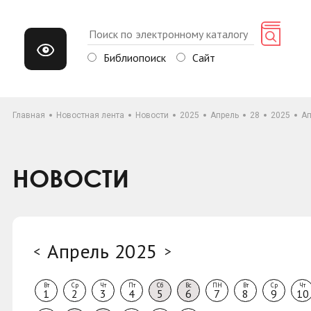
Библиопоиск
Сайт
Главная
Новостная лента
Новости
2025
Апрель
28
2025
Ап
НОВОСТИ
Апрель 2025
<
>
Вт
Ср
Чт
Пт
Сб
Вс
ПН
Вт
Ср
Чт
1
2
3
4
5
6
7
8
9
10