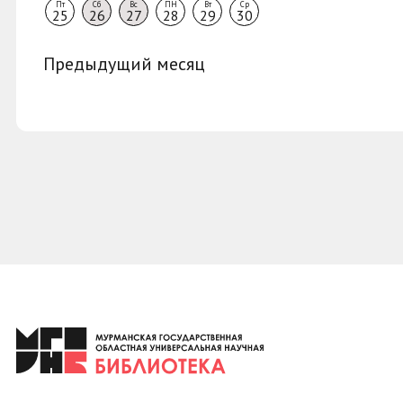
Пт
Сб
Вс
ПН
Вт
Ср
25
26
27
28
29
30
Предыдущий месяц