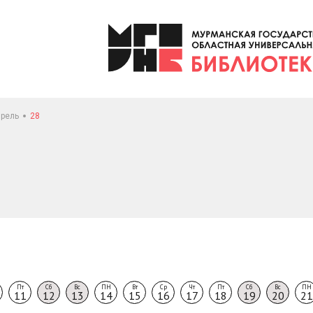
рель
28
Пт
Сб
Вс
ПН
Вт
Ср
Чт
Пт
Сб
Вс
ПН
11
12
13
14
15
16
17
18
19
20
21