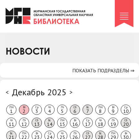
Клуб «Гиря и сельдерей»
Клуб «Семейный архив»
Клуб гидов
Коллегам
НОВОСТИ
Контакты
ПОКАЗАТЬ ПОДРАЗДЕЛЫ ⇒
Декабрь 2025
<
>
ПН
Вт
Ср
Чт
Пт
Сб
Вс
ПН
Вт
Ср
1
2
3
4
5
6
7
8
9
10
Чт
Пт
Сб
Вс
ПН
Вт
Ср
Чт
Пт
Сб
11
12
13
14
15
16
17
18
19
20
Вс
ПН
Вт
Ср
Чт
Пт
Сб
Вс
ПН
Вт
21
22
23
24
25
26
27
28
29
30