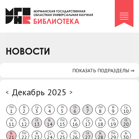
Клуб «Гиря и сельдерей»
Клуб «Семейный архив»
Клуб гидов
Коллегам
НОВОСТИ
Контакты
ПОКАЗАТЬ ПОДРАЗДЕЛЫ ⇒
Декабрь 2025
<
>
ПН
Вт
Ср
Чт
Пт
Сб
Вс
ПН
Вт
Ср
1
2
3
4
5
6
7
8
9
10
Чт
Пт
Сб
Вс
ПН
Вт
Ср
Чт
Пт
Сб
11
12
13
14
15
16
17
18
19
20
Вс
ПН
Вт
Ср
Чт
Пт
Сб
Вс
ПН
Вт
21
22
23
24
25
26
27
28
29
30