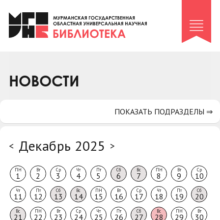
Клуб «Гиря и сельдерей»
Клуб «Семейный архив»
Клуб гидов
Коллегам
НОВОСТИ
Контакты
ПОКАЗАТЬ ПОДРАЗДЕЛЫ ⇒
Декабрь 2025
<
>
ПН
Вт
Ср
Чт
Пт
Сб
Вс
ПН
Вт
Ср
1
2
3
4
5
6
7
8
9
10
Чт
Пт
Сб
Вс
ПН
Вт
Ср
Чт
Пт
Сб
11
12
13
14
15
16
17
18
19
20
Вс
ПН
Вт
Ср
Чт
Пт
Сб
Вс
ПН
Вт
21
22
23
24
25
26
27
28
29
30