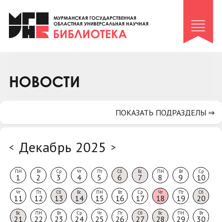
Клуб «Гиря и сельдерей»
Клуб «Семейный архив»
Клуб гидов
Коллегам
НОВОСТИ
Контакты
ПОКАЗАТЬ ПОДРАЗДЕЛЫ ⇒
Декабрь 2025
<
>
ПН
Вт
Ср
Чт
Пт
Сб
Вс
ПН
Вт
Ср
1
2
3
4
5
6
7
8
9
10
Чт
Пт
Сб
Вс
ПН
Вт
Ср
Чт
Пт
Сб
11
12
13
14
15
16
17
18
19
20
Вс
ПН
Вт
Ср
Чт
Пт
Сб
Вс
ПН
Вт
21
22
23
24
25
26
27
28
29
30