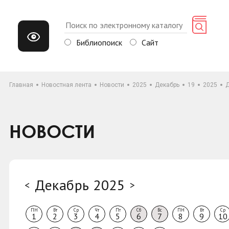
Библиопоиск
Сайт
Главная
Новостная лента
Новости
2025
Декабрь
19
2025
Д
НОВОСТИ
Декабрь 2025
<
>
ПН
Вт
Ср
Чт
Пт
Сб
Вс
ПН
Вт
Ср
1
2
3
4
5
6
7
8
9
10