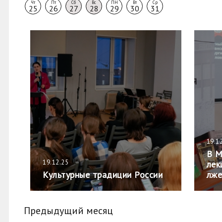
Чт
Пт
Сб
Вс
ПН
Вт
Ср
25
26
27
28
29
30
31
19.1
В М
19.12.25
лек
Культурные традиции России
лже
Предыдущий месяц