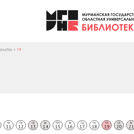
екабрь
19
Чт
Пт
Сб
Вс
ПН
Вт
Ср
Чт
Пт
Сб
Вс
11
12
13
14
15
16
17
18
19
20
21