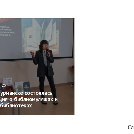
2.25
урманске состоялась
ция о библиомуляжах и
библиотеках
С