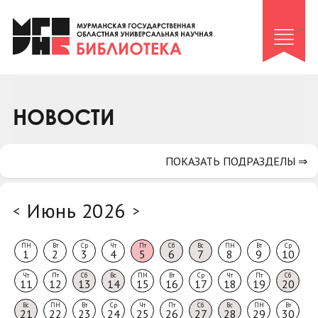
Клуб «Гиря и сельдерей»
Клуб «Семейный архив»
Клуб гидов
Коллегам
НОВОСТИ
Контакты
ПОКАЗАТЬ ПОДРАЗДЕЛЫ ⇒
Июнь 2026
<
>
ПН
Вт
Ср
Чт
Пт
Сб
Вс
ПН
Вт
Ср
1
2
3
4
5
6
7
8
9
10
Чт
Пт
Сб
Вс
ПН
Вт
Ср
Чт
Пт
Сб
11
12
13
14
15
16
17
18
19
20
Вс
ПН
Вт
Ср
Чт
Пт
Сб
Вс
ПН
Вт
21
22
23
24
25
26
27
28
29
30