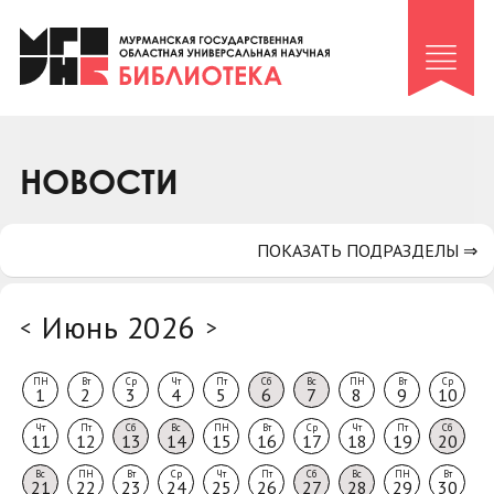
Клуб «Гиря и сельдерей»
Клуб «Семейный архив»
Клуб гидов
Коллегам
НОВОСТИ
Контакты
ПОКАЗАТЬ ПОДРАЗДЕЛЫ ⇒
Июнь 2026
<
>
ПН
Вт
Ср
Чт
Пт
Сб
Вс
ПН
Вт
Ср
1
2
3
4
5
6
7
8
9
10
Чт
Пт
Сб
Вс
ПН
Вт
Ср
Чт
Пт
Сб
11
12
13
14
15
16
17
18
19
20
Вс
ПН
Вт
Ср
Чт
Пт
Сб
Вс
ПН
Вт
21
22
23
24
25
26
27
28
29
30