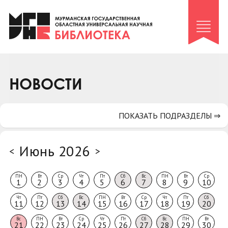
Клуб «Гиря и сельдерей»
Клуб «Семейный архив»
Клуб гидов
Коллегам
НОВОСТИ
Контакты
ПОКАЗАТЬ ПОДРАЗДЕЛЫ ⇒
Июнь 2026
<
>
ПН
Вт
Ср
Чт
Пт
Сб
Вс
ПН
Вт
Ср
1
2
3
4
5
6
7
8
9
10
Чт
Пт
Сб
Вс
ПН
Вт
Ср
Чт
Пт
Сб
11
12
13
14
15
16
17
18
19
20
Вс
ПН
Вт
Ср
Чт
Пт
Сб
Вс
ПН
Вт
21
22
23
24
25
26
27
28
29
30