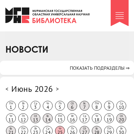
Клуб «Гиря и сельдерей»
Клуб «Семейный архив»
Клуб гидов
Коллегам
НОВОСТИ
Контакты
ПОКАЗАТЬ ПОДРАЗДЕЛЫ ⇒
Июнь 2026
<
>
ПН
Вт
Ср
Чт
Пт
Сб
Вс
ПН
Вт
Ср
1
2
3
4
5
6
7
8
9
10
Чт
Пт
Сб
Вс
ПН
Вт
Ср
Чт
Пт
Сб
11
12
13
14
15
16
17
18
19
20
Вс
ПН
Вт
Ср
Чт
Пт
Сб
Вс
ПН
Вт
21
22
23
24
25
26
27
28
29
30