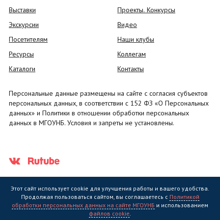
Выставки
Проекты. Конкурсы
Экскурсии
Видео
Посетителям
Наши клубы
Ресурсы
Коллегам
Каталоги
Контакты
Персональные данные размещены на сайте с согласия субъектов
персональных данных, в соответствии с 152 ФЗ «О Персональных
данных» и Политики в отношении обработки персональных
данных в МГОУНБ. Условия и запреты не установлены.
Этот сайт использует cookie для улучшения работы и вашего удобства.
Продолжая пользоваться сайтом, вы соглашаетесь с
Политикой
обработки персональных данных на сайте МГОУНБ
и использованием
Государственное областное бюджетное учреждение культуры
файлов cookie
.