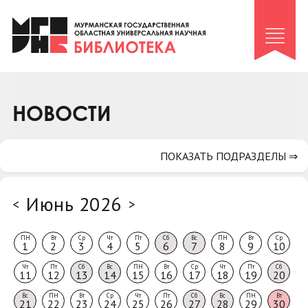
Клуб «Гиря и сельдерей»
Клуб «Семейный архив»
Клуб гидов
Коллегам
НОВОСТИ
Контакты
ПОКАЗАТЬ ПОДРАЗДЕЛЫ ⇒
Июнь 2026
<
>
ПН
Вт
Ср
Чт
Пт
Сб
Вс
ПН
Вт
Ср
1
2
3
4
5
6
7
8
9
10
Чт
Пт
Сб
Вс
ПН
Вт
Ср
Чт
Пт
Сб
11
12
13
14
15
16
17
18
19
20
Вс
ПН
Вт
Ср
Чт
Пт
Сб
Вс
ПН
Вт
21
22
23
24
25
26
27
28
29
30