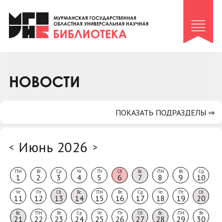
Клуб «Гиря и сельдерей»
Клуб «Семейный архив»
Клуб гидов
Коллегам
НОВОСТИ
Контакты
ПОКАЗАТЬ ПОДРАЗДЕЛЫ ⇒
Июнь 2026
<
>
ПН
Вт
Ср
Чт
Пт
Сб
Вс
ПН
Вт
Ср
1
2
3
4
5
6
7
8
9
10
Чт
Пт
Сб
Вс
ПН
Вт
Ср
Чт
Пт
Сб
11
12
13
14
15
16
17
18
19
20
Вс
ПН
Вт
Ср
Чт
Пт
Сб
Вс
ПН
Вт
21
22
23
24
25
26
27
28
29
30