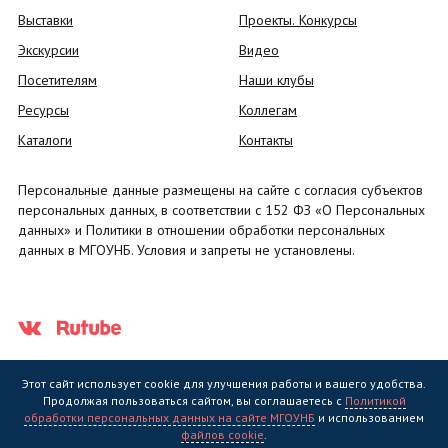
Выставки
Проекты. Конкурсы
Экскурсии
Видео
Посетителям
Наши клубы
Ресурсы
Коллегам
Каталоги
Контакты
Персональные данные размещены на сайте с согласия субъектов
персональных данных, в соответствии с 152 ФЗ «О Персональных
данных» и Политики в отношении обработки персональных
данных в МГОУНБ. Условия и запреты не установлены.
Этот сайт использует cookie для улучшения работы и вашего удобства.
Продолжая пользоваться сайтом, вы соглашаетесь с
Политикой
обработки персональных данных на сайте МГОУНБ
и использованием
Государственное областное бюджетное учреждение культуры
файлов cookie
.