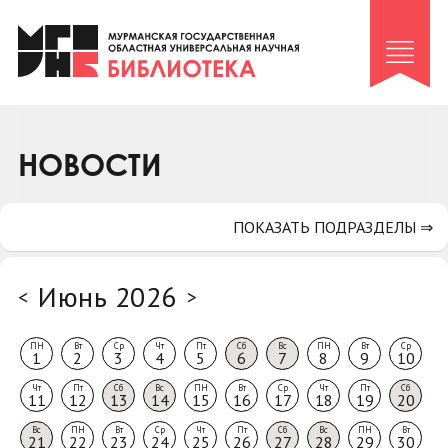
Клуб «Гиря и сельдерей»
Клуб «Семейный архив»
Клуб гидов
Коллегам
НОВОСТИ
Контакты
ПОКАЗАТЬ ПОДРАЗДЕЛЫ ⇒
Июнь 2026
<
>
ПН
Вт
Ср
Чт
Пт
Сб
Вс
ПН
Вт
Ср
1
2
3
4
5
6
7
8
9
10
Чт
Пт
Сб
Вс
ПН
Вт
Ср
Чт
Пт
Сб
11
12
13
14
15
16
17
18
19
20
Вс
ПН
Вт
Ср
Чт
Пт
Сб
Вс
ПН
Вт
21
22
23
24
25
26
27
28
29
30