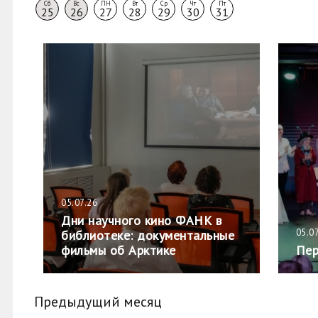
Сб
Вс
ПН
Вт
Ср
Чт
Пт
25
26
27
28
29
30
31
05.07.26
Дни научного кино ФАНК в
05.0
библиотеке: документальные
фильмы об Арктике
Пер
Предыдущий месяц