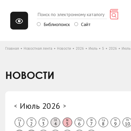
Библиопоиск
Сайт
Главная
Новостная лента
Новости
2026
Июль
5
2026
Июль
НОВОСТИ
Июль 2026
<
>
Ср
Чт
Пт
Сб
Вс
ПН
Вт
Ср
Чт
Пт
1
2
3
4
5
6
7
8
9
10