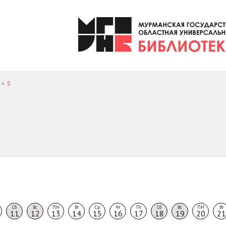
5
Сб
Вс
ПН
Вт
Ср
Чт
Пт
Сб
Вс
ПН
Вт
11
12
13
14
15
16
17
18
19
20
21