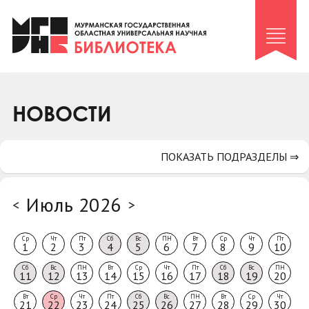
Клуб «Гиря и сельдерей»
Клуб «Семейный архив»
Клуб гидов
Коллегам
НОВОСТИ
Контакты
ПОКАЗАТЬ ПОДРАЗДЕЛЫ ⇒
Июль 2026
<
>
Ср
Чт
Пт
Сб
Вс
ПН
Вт
Ср
Чт
Пт
1
2
3
4
5
6
7
8
9
10
Сб
Вс
ПН
Вт
Ср
Чт
Пт
Сб
Вс
ПН
11
12
13
14
15
16
17
18
19
20
Вт
Ср
Чт
Пт
Сб
Вс
ПН
Вт
Ср
Чт
21
22
23
24
25
26
27
28
29
30