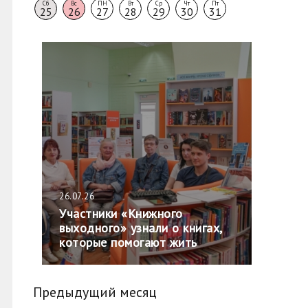
Сб
Вс
ПН
Вт
Ср
Чт
Пт
25
26
27
28
29
30
31
26.07.26
Участники «Книжного
выходного» узнали о книгах,
которые помогают жить
Предыдущий месяц