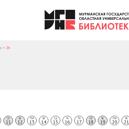
ь
26
Сб
Вс
ПН
Вт
Ср
Чт
Пт
Сб
Вс
ПН
Вт
11
12
13
14
15
16
17
18
19
20
21