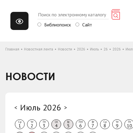
Библиопоиск
Сайт
Главная
Новостная лента
Новости
2026
Июль
26
2026
Июл
НОВОСТИ
Июль 2026
<
>
Ср
Чт
Пт
Сб
Вс
ПН
Вт
Ср
Чт
Пт
1
2
3
4
5
6
7
8
9
10