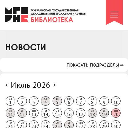
Клуб «Гиря и сельдерей»
Клуб «Семейный архив»
Клуб гидов
Коллегам
НОВОСТИ
Контакты
ПОКАЗАТЬ ПОДРАЗДЕЛЫ ⇒
Июль 2026
<
>
Ср
Чт
Пт
Сб
Вс
ПН
Вт
Ср
Чт
Пт
1
2
3
4
5
6
7
8
9
10
Сб
Вс
ПН
Вт
Ср
Чт
Пт
Сб
Вс
ПН
11
12
13
14
15
16
17
18
19
20
Вт
Ср
Чт
Пт
Сб
Вс
ПН
Вт
Ср
Чт
21
22
23
24
25
26
27
28
29
30