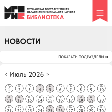
Клуб «Гиря и сельдерей»
Клуб «Семейный архив»
Клуб гидов
Коллегам
НОВОСТИ
Контакты
ПОКАЗАТЬ ПОДРАЗДЕЛЫ ⇒
Июль 2026
<
>
Ср
Чт
Пт
Сб
Вс
ПН
Вт
Ср
Чт
Пт
1
2
3
4
5
6
7
8
9
10
Сб
Вс
ПН
Вт
Ср
Чт
Пт
Сб
Вс
ПН
11
12
13
14
15
16
17
18
19
20
Вт
Ср
Чт
Пт
Сб
Вс
ПН
Вт
Ср
Чт
21
22
23
24
25
26
27
28
29
30