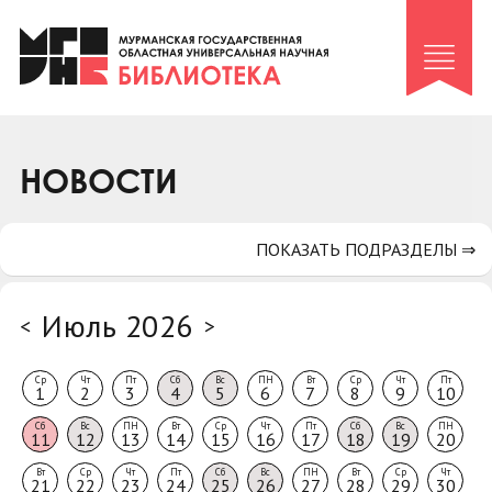
Клуб «Гиря и сельдерей»
Клуб «Семейный архив»
Клуб гидов
Коллегам
НОВОСТИ
Контакты
ПОКАЗАТЬ ПОДРАЗДЕЛЫ ⇒
Июль 2026
<
>
Ср
Чт
Пт
Сб
Вс
ПН
Вт
Ср
Чт
Пт
1
2
3
4
5
6
7
8
9
10
Сб
Вс
ПН
Вт
Ср
Чт
Пт
Сб
Вс
ПН
11
12
13
14
15
16
17
18
19
20
Вт
Ср
Чт
Пт
Сб
Вс
ПН
Вт
Ср
Чт
21
22
23
24
25
26
27
28
29
30