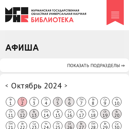
Клуб «Гиря и сельдерей»
Клуб «Семейный архив»
Клуб гидов
Коллегам
АФИША
Контакты
ПОКАЗАТЬ ПОДРАЗДЕЛЫ ⇒
Октябрь 2024
<
>
Вт
Ср
Чт
Пт
Сб
Вс
ПН
Вт
Ср
Чт
1
2
3
4
5
6
7
8
9
10
Пт
Сб
Вс
ПН
Вт
Ср
Чт
Пт
Сб
Вс
11
12
13
14
15
16
17
18
19
20
ПН
Вт
Ср
Чт
Пт
Сб
Вс
ПН
Вт
Ср
21
22
23
24
25
26
27
28
29
30