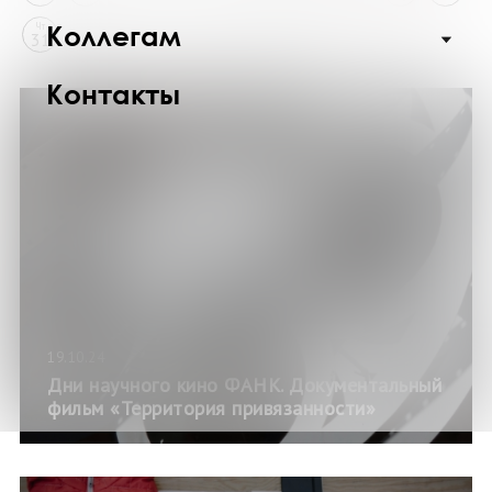
Коллегам
Чт
31
Контакты
19.10.24
Дни научного кино ФАНК. Документальный
фильм «Территория привязанности»