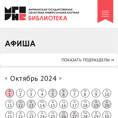
Клуб «Гиря и сельдерей»
Клуб «Семейный архив»
Клуб гидов
Коллегам
АФИША
Контакты
ПОКАЗАТЬ ПОДРАЗДЕЛЫ ⇒
Октябрь 2024
<
>
Вт
Ср
Чт
Пт
Сб
Вс
ПН
Вт
Ср
Чт
1
2
3
4
5
6
7
8
9
10
Пт
Сб
Вс
ПН
Вт
Ср
Чт
Пт
Сб
Вс
11
12
13
14
15
16
17
18
19
20
ПН
Вт
Ср
Чт
Пт
Сб
Вс
ПН
Вт
Ср
21
22
23
24
25
26
27
28
29
30