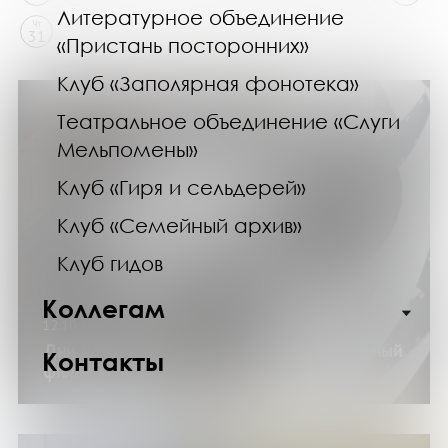
Литературное объединение
Чт
31
«Пристань посторонних»
Клуб «Заполярная фонотека»
Театральное объединение «Слуги
Мельпомены»
Клуб «Гиря и сельдерей»
Клуб «Семейный архив»
Клуб гидов
Коллегам
12.10.24
Дни научного кино ФАНК. Документальный
Контакты
фильм «Шишкинские писаницы»