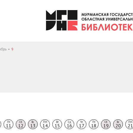
ябрь
9
Пт
Сб
Вс
ПН
Вт
Ср
Чт
Пт
Сб
Вс
ПН
11
12
13
14
15
16
17
18
19
20
21