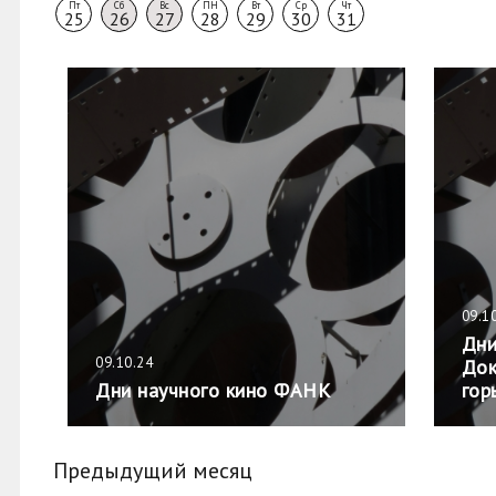
Пт
Сб
Вс
ПН
Вт
Ср
Чт
25
26
27
28
29
30
31
09.1
Дни
09.10.24
Док
Дни научного кино ФАНК
гор
Предыдущий месяц