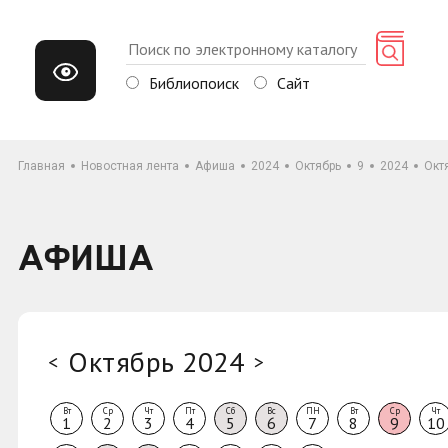
Библиопоиск
Сайт
Главная
Новостная лента
Афиша
2024
Октябрь
9
2024
Окт
АФИША
Октябрь 2024
<
>
Вт
Ср
Чт
Пт
Сб
Вс
ПН
Вт
Ср
Чт
1
2
3
4
5
6
7
8
9
10