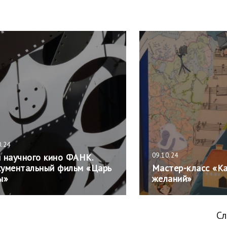
0.24
09.10.24
 научного кино ФАНК.
ументальный фильм «Царь
Мастер-класс «К
ы»
желаний»
С