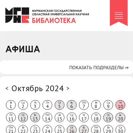
Клуб «Гиря и сельдерей»
Клуб «Семейный архив»
Клуб гидов
Коллегам
АФИША
Контакты
ПОКАЗАТЬ ПОДРАЗДЕЛЫ ⇒
Октябрь 2024
<
>
Вт
Ср
Чт
Пт
Сб
Вс
ПН
Вт
Ср
Чт
1
2
3
4
5
6
7
8
9
10
Пт
Сб
Вс
ПН
Вт
Ср
Чт
Пт
Сб
Вс
11
12
13
14
15
16
17
18
19
20
ПН
Вт
Ср
Чт
Пт
Сб
Вс
ПН
Вт
Ср
21
22
23
24
25
26
27
28
29
30