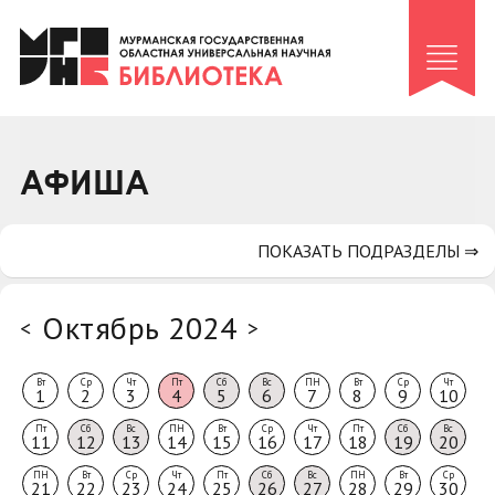
Клуб «Гиря и сельдерей»
Клуб «Семейный архив»
Клуб гидов
Коллегам
АФИША
Контакты
ПОКАЗАТЬ ПОДРАЗДЕЛЫ ⇒
Октябрь 2024
<
>
Вт
Ср
Чт
Пт
Сб
Вс
ПН
Вт
Ср
Чт
1
2
3
4
5
6
7
8
9
10
Пт
Сб
Вс
ПН
Вт
Ср
Чт
Пт
Сб
Вс
11
12
13
14
15
16
17
18
19
20
ПН
Вт
Ср
Чт
Пт
Сб
Вс
ПН
Вт
Ср
21
22
23
24
25
26
27
28
29
30