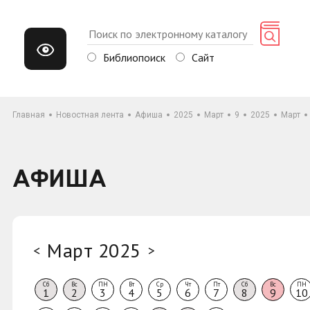
Библиопоиск
Сайт
Главная
Новостная лента
Афиша
2025
Март
9
2025
Март
АФИША
Март 2025
<
>
Сб
Вс
ПН
Вт
Ср
Чт
Пт
Сб
Вс
ПН
1
2
3
4
5
6
7
8
9
10