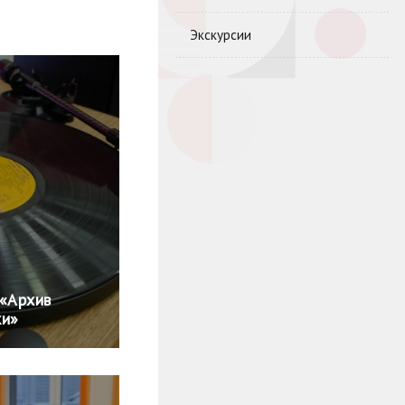
Экскурсии
 «Архив
ки»