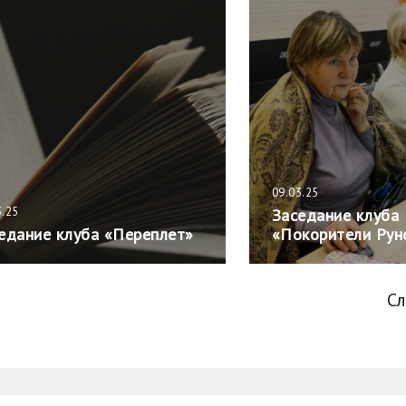
09.03.25
3.25
Заседание клуба
едание клуба «Переплет»
«Покорители Рун
С