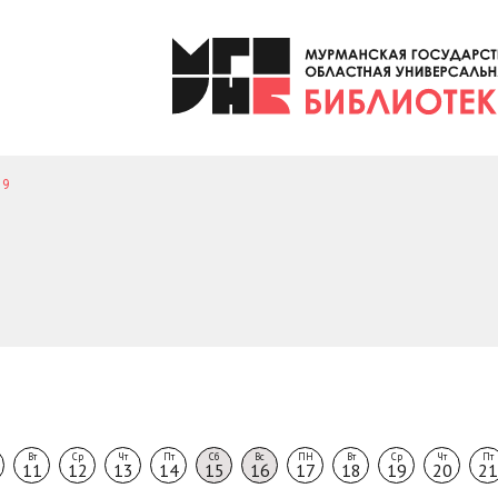
9
Вт
Ср
Чт
Пт
Сб
Вс
ПН
Вт
Ср
Чт
Пт
11
12
13
14
15
16
17
18
19
20
21