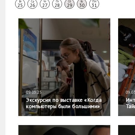
Вт
Ср
Чт
Пт
Сб
Вс
ПН
25
26
27
28
29
30
31
09.03.25
09.0
Экскурсия по выставке «Когда
Инт
компьютеры были большими»
Тай