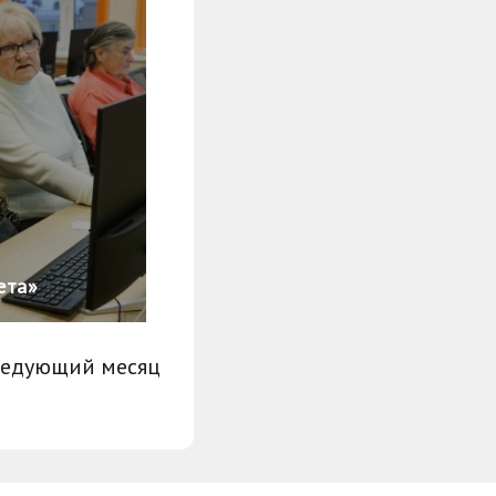
ета»
ледующий месяц