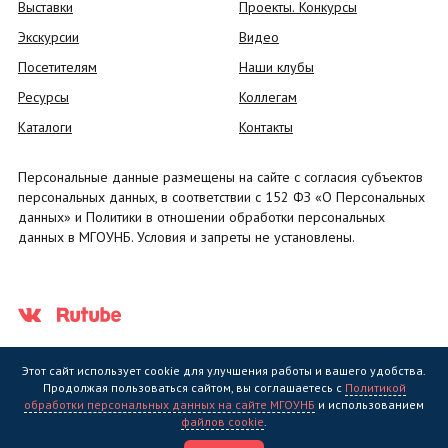
Выставки
Проекты. Конкурсы
Экскурсии
Видео
Посетителям
Наши клубы
Ресурсы
Коллегам
Каталоги
Контакты
Персональные данные размещены на сайте с согласия субъектов
персональных данных, в соответствии с 152 ФЗ «О Персональных
данных» и Политики в отношении обработки персональных
данных в МГОУНБ. Условия и запреты не установлены.
Этот сайт использует cookie для улучшения работы и вашего удобства.
Продолжая пользоваться сайтом, вы соглашаетесь с
Политикой
обработки персональных данных на сайте МГОУНБ
и использованием
Государственное областное бюджетное учреждение культуры
файлов cookie
.
"Мурманская государственная областная универсальная научная