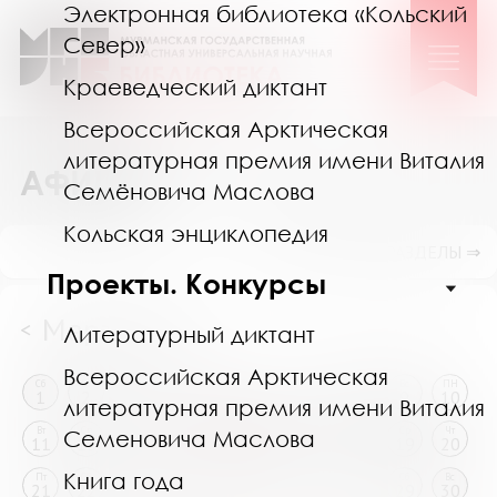
Электронная библиотека «Кольский
Север»
Краеведческий диктант
Всероссийская Арктическая
литературная премия имени Виталия
АФИША
Семёновича Маслова
Кольская энциклопедия
ПОКАЗАТЬ ПОДРАЗДЕЛЫ ⇒
Проекты. Конкурсы
Март 2025
<
>
Литературный диктант
Всероссийская Арктическая
Сб
Вс
ПН
Вт
Ср
Чт
Пт
Сб
Вс
ПН
1
2
3
4
5
6
7
8
9
10
литературная премия имени Виталия
Вт
Ср
Чт
Пт
Сб
Вс
ПН
Вт
Ср
Чт
Семеновича Маслова
11
12
13
14
15
16
17
18
19
20
Книга года
Пт
Сб
Вс
ПН
Вт
Ср
Чт
Пт
Сб
Вс
21
22
23
24
25
26
27
28
29
30