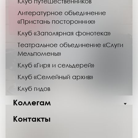
Клуб путешественников
Литературное объединение
«Пристань посторонних»
Клуб «Заполярная фонотека»
Театральное объединение «Слуги
Мельпомены»
Клуб «Гиря и сельдерей»
Клуб «Семейный архив»
15.03.25
Заседание клуба путешественников
Клуб гидов
Коллегам
Контакты