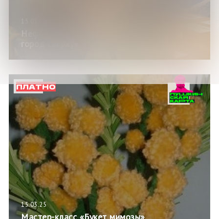
15.03.25
Неформальная экскурсия «Посмотри на
город сверху»
ПЛАТНО
15.03.25
Мастер-класс «Букет мимозы»