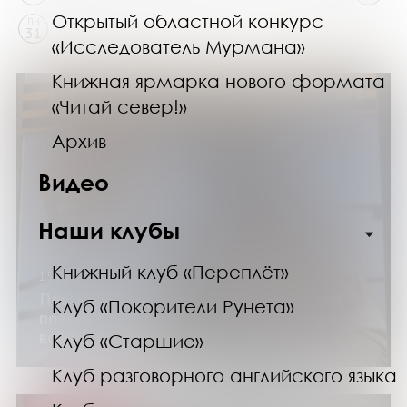
Открытый областной конкурс
ПН
31
«Исследователь Мурмана»
Книжная ярмарка нового формата
«Читай север!»
Архив
Видео
Наши клубы
Книжный клуб «Переплёт»
15.03.25
Презентация сборника русской военной
Клуб «Покорители Рунета»
поэзии «Поле битвы 2. Русские поэты о
войне и мире»
Клуб «Старшие»
Клуб разговорного английского языка