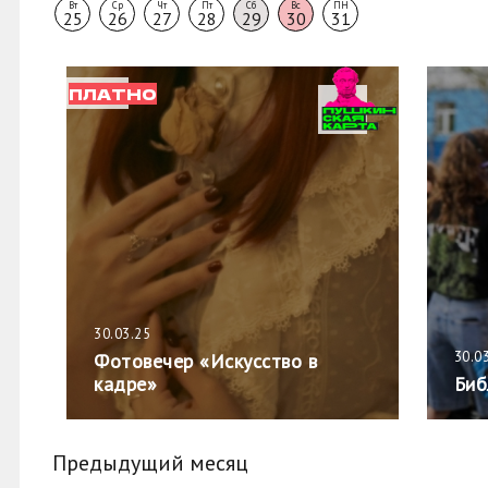
Вт
Ср
Чт
Пт
Сб
Вс
ПН
25
26
27
28
29
30
31
ПЛАТНО
30.03.25
30.0
Фотовечер «Искусство в
кадре»
Биб
Предыдущий месяц