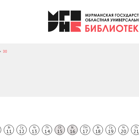
30
Вт
Ср
Чт
Пт
Сб
Вс
ПН
Вт
Ср
Чт
Пт
11
12
13
14
15
16
17
18
19
20
21