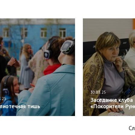
30.03.25
3.25
Заседание клуба
лиотечная тишь
«Покорители Рун
С