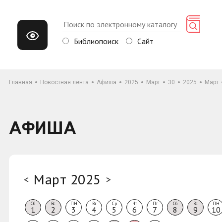
Библиопоиск
Сайт
Главная
Новостная лента
Афиша
2025
Март
30
2025
Март
АФИША
Март 2025
<
>
Сб
Вс
ПН
Вт
Ср
Чт
Пт
Сб
Вс
ПН
1
2
3
4
5
6
7
8
9
10