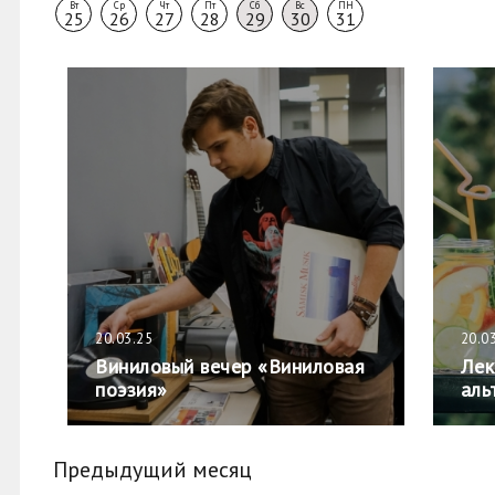
Вт
Ср
Чт
Пт
Сб
Вс
ПН
25
26
27
28
29
30
31
20.03.25
20.0
Виниловый вечер «Виниловая
Лек
поэзия»
аль
Предыдущий месяц