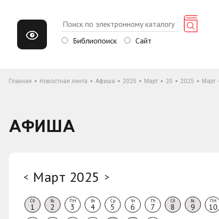
Библиопоиск
Сайт
Главная
Новостная лента
Афиша
2025
Март
20
2025
Март
АФИША
Март 2025
<
>
Сб
Вс
ПН
Вт
Ср
Чт
Пт
Сб
Вс
ПН
1
2
3
4
5
6
7
8
9
10