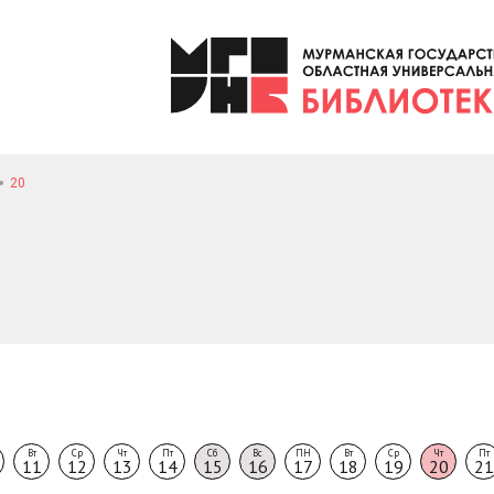
20
Вт
Ср
Чт
Пт
Сб
Вс
ПН
Вт
Ср
Чт
Пт
11
12
13
14
15
16
17
18
19
20
21