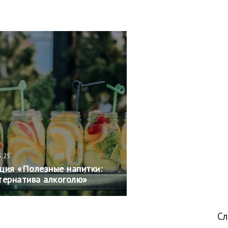
3.25
ция «Полезные напитки:
тернатива алкоголю»
С