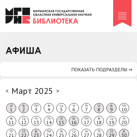
Клуб «Гиря и сельдерей»
Клуб «Семейный архив»
Клуб гидов
Коллегам
АФИША
Контакты
ПОКАЗАТЬ ПОДРАЗДЕЛЫ ⇒
Март 2025
<
>
Сб
Вс
ПН
Вт
Ср
Чт
Пт
Сб
Вс
ПН
1
2
3
4
5
6
7
8
9
10
Вт
Ср
Чт
Пт
Сб
Вс
ПН
Вт
Ср
Чт
11
12
13
14
15
16
17
18
19
20
Пт
Сб
Вс
ПН
Вт
Ср
Чт
Пт
Сб
Вс
21
22
23
24
25
26
27
28
29
30