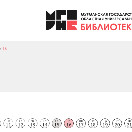
16
Вт
Ср
Чт
Пт
Сб
Вс
ПН
Вт
Ср
Чт
Пт
11
12
13
14
15
16
17
18
19
20
21