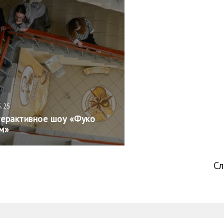
3.25
ерактивное шоу «Фуко
м»
С