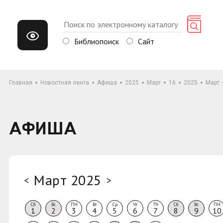
Библиопоиск
Сайт
Главная
Новостная лента
Афиша
2025
Март
16
2025
Март
АФИША
Март 2025
<
>
Сб
Вс
ПН
Вт
Ср
Чт
Пт
Сб
Вс
ПН
1
2
3
4
5
6
7
8
9
10