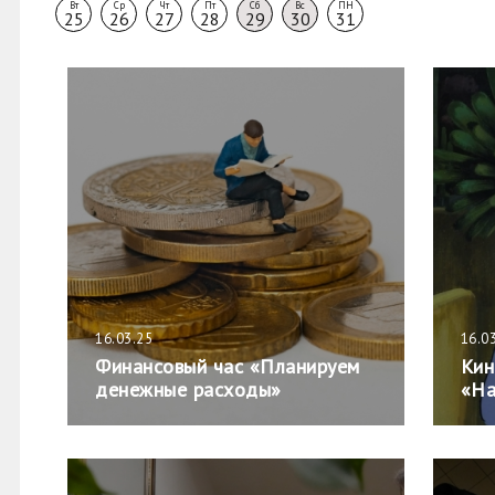
Вт
Ср
Чт
Пт
Сб
Вс
ПН
25
26
27
28
29
30
31
16.03.25
16.0
Финансовый час «Планируем
Кин
денежные расходы»
«На