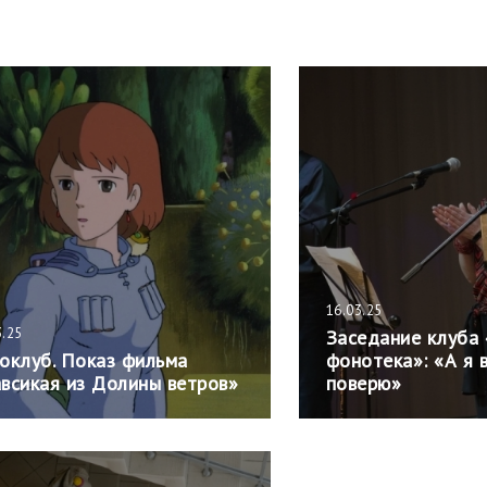
16.03.25
3.25
Заседание клуба
оклуб. Показ фильма
фонотека»: «А я 
всикая из Долины ветров»
поверю»