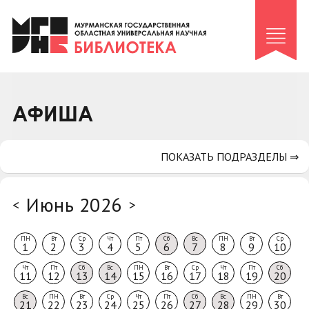
Клуб «Гиря и сельдерей»
Клуб «Семейный архив»
Клуб гидов
Коллегам
АФИША
Контакты
ПОКАЗАТЬ ПОДРАЗДЕЛЫ ⇒
Июнь 2026
<
>
ПН
Вт
Ср
Чт
Пт
Сб
Вс
ПН
Вт
Ср
1
2
3
4
5
6
7
8
9
10
Чт
Пт
Сб
Вс
ПН
Вт
Ср
Чт
Пт
Сб
11
12
13
14
15
16
17
18
19
20
Вс
ПН
Вт
Ср
Чт
Пт
Сб
Вс
ПН
Вт
21
22
23
24
25
26
27
28
29
30