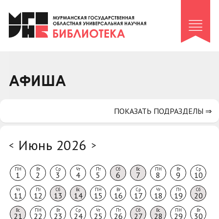
Клуб «Гиря и сельдерей»
Клуб «Семейный архив»
Клуб гидов
Коллегам
АФИША
Контакты
ПОКАЗАТЬ ПОДРАЗДЕЛЫ ⇒
Июнь 2026
<
>
ПН
Вт
Ср
Чт
Пт
Сб
Вс
ПН
Вт
Ср
1
2
3
4
5
6
7
8
9
10
Чт
Пт
Сб
Вс
ПН
Вт
Ср
Чт
Пт
Сб
11
12
13
14
15
16
17
18
19
20
Вс
ПН
Вт
Ср
Чт
Пт
Сб
Вс
ПН
Вт
21
22
23
24
25
26
27
28
29
30