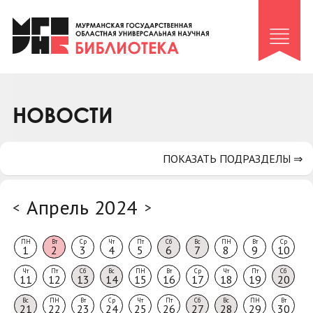
Клуб «Гиря и сельдерей»
Клуб «Семейный архив»
Клуб гидов
Коллегам
НОВОСТИ
Контакты
ПОКАЗАТЬ ПОДРАЗДЕЛЫ ⇒
Апрель 2024
<
>
ПН
Вт
Ср
Чт
Пт
Сб
Вс
ПН
Вт
Ср
1
2
3
4
5
6
7
8
9
10
Чт
Пт
Сб
Вс
ПН
Вт
Ср
Чт
Пт
Сб
11
12
13
14
15
16
17
18
19
20
Вс
ПН
Вт
Ср
Чт
Пт
Сб
Вс
ПН
Вт
21
22
23
24
25
26
27
28
29
30